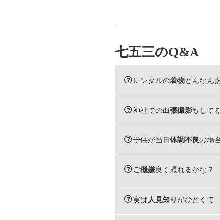
七五三のQ&A
レンタルの
着物
どんなん
神社での
出張撮影
もして
子供が当日
体調不良
の場
ご機嫌
良く撮れるかな？
実は
人見知り
がひどくて