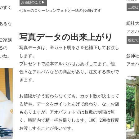
お値段のこと▶︎
やすく
上総社
七五三のロケーションフォトと一緒のお値段です
総社大
あるな
アオ
写真データの出来上がり
ご家族
総社で
写真データは、全カット明るさ＆色補正してお渡し
るの
します。
いね。
劔神社
プレゼントで絵本アルバムはおあげしてます。他、
アオバ
色々なアルバムなどの商品があり、注文する事がで
きます。
お値段がそう変わらなくても、カット数が決まって
る所や、データをポイっとあげて終わり。な、お店
もありますが、アオバフォトでは枚数の制限は無
く、時間内で精一杯お撮りします。100、200枚程度
お渡しすることが多いです。