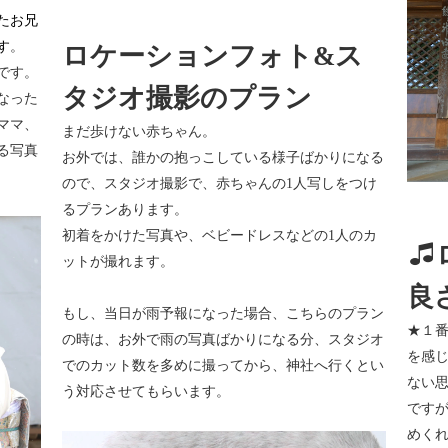
たお兄
す
。
ロケーションフォト&ス
です。
タジオ撮影のプラン
なった
ママ、
まだ歩けない赤ちゃん。
る写真
お外では、誰かの抱っこしている様子ばかりになる
ので、スタジオ撮影で、赤ちゃんの1人写しをつけ
るプランあります。
初着をかけた写真や、ベビードレスなどの1人のカ
ットが撮れます。
良
もし、当日が雨予報になった場合、こちらのプラン
★１
の時は、お外で雨の写真ばかりになる分、スタジオ
を感
でのカット数を多めに撮ってから、神社へ行くとい
ない
う対応させてもらいます。
です
めく