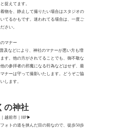
素と捉えてます。
や着物を、静止して撮りたい場合はスタジオの
向いてるかもです。迷われてる場合は、一度ご
ください。
社のマナー
の普及などにより、神社のマナーが悪い方も増
います。他の方がされてることでも、御不敬な
、他の参拝者の邪魔になる行為などはせず、最
のマナーは守って撮影いたします。どうぞご協
願いします。
くの神社
｜越前市｜HP▶︎
フォトの道を挟んだ目の前なので、徒歩50歩
。