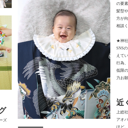
の要
髪型
方が
相談
★神
SNS
えて
行為
低限
力お
近
グ
上総社
アオバ
ーズ
ほど