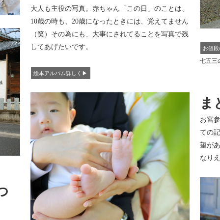
大人も主役の写真。赤ちゃん「この日」のことは、
10歳の時も、20歳になったときには、覚えてません
（笑）その為にも、大事にされてることを写真で残
してあげたいです。
お値段
七五三
絵本アルバム詳しく▶︎
ま
お宮
ての
望が
なりえ
つ